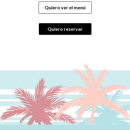
Menú y delivery
Quiero ver el menú
Contacto y reservaciones
Quiero reservar